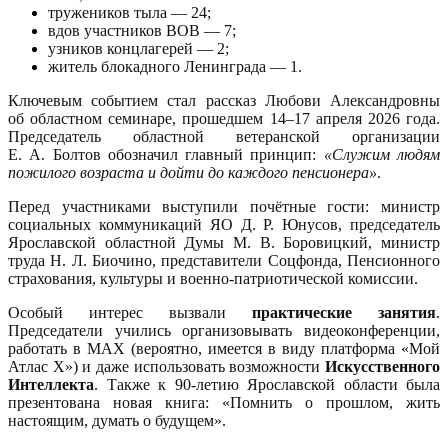
тружеников тыла — 24;
вдов участников ВОВ — 7;
узников концлагерей — 2;
житель блокадного Ленинграда — 1.
Ключевым событием стал рассказ Любови Александровны
об областном семинаре, прошедшем 14–17 апреля 2026 года.
Председатель областной ветеранской организации
Е. А. Болтов обозначил главный принцип:
«Служим людям
пожилого возраста и дойти до каждого пенсионера»
.
Перед участниками выступили почётные гости: министр
социальных коммуникаций ЯО Д. Р. Юнусов, председатель
Ярославской областной Думы М. В. Боровицкий, министр
труда Н. Л. Биочино, представители Соцфонда, Пенсионного
страхования, культуры и военно-патриотической комиссии.
Особый интерес вызвали
практические занятия
.
Председатели учились организовывать видеоконференции,
работать в МАХ (вероятно, имеется в виду платформа «Мой
Атлас Х») и даже использовать возможности
Искусственного
Интеллекта
. Также к 90-летию Ярославской области была
презентована новая книга: «Помнить о прошлом, жить
настоящим, думать о будущем».