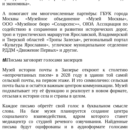
и экономика».
А помогают им многочисленные партнёры: ГБУК города
Москвы «Музейное объединение «Музей Москвы»,
ООО «Музейное бюро «Соларсенс»», ОЮА Ассоциация по
содействию в сохранении и развитии исторических дорог,
троп и туристических маршрутов Ярославской, Владимирской
и Тверской областей «Тропы Залесья», региональный портал
«Культура Ярославии», угличское муниципальное отделение
РДДМ «Движение Первых» и другие.
🎎Письма заговорят голосами заозерцев
Музей истории почты в Заозерье откроют к столетию
«непрочитанных писем» в 2028 году в здании той самой
сельской почты, на первом этаже. И это символично: сельская
почта была и остаётся важным центром коммуникации. Музей
подхватывает эту её функцию и реализует в новом формате,
отсылая к истории села и страны в целом.
Каждое письмо обретёт свой голос в буквальном смысле
слова. На базе музея планируется создание центра
социального взаимодействия, ядром которого станет
медиацентр со студией речевого озвучивания. Найденные
письма будут оцифрованы и в аудиоформате голосами