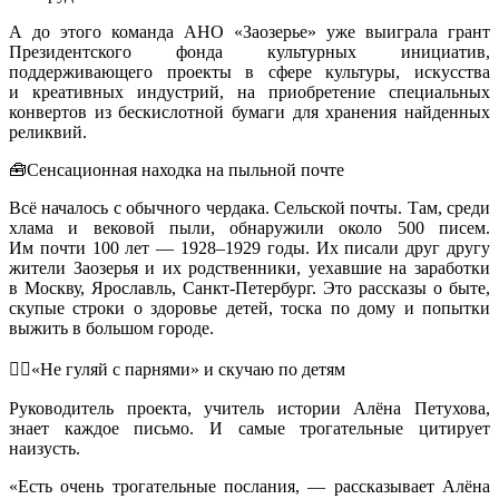
А до этого команда АНО «Заозерье» уже выиграла грант
Президентского фонда культурных инициатив,
поддерживающего проекты в сфере культуры, искусства
и креативных индустрий, на приобретение специальных
конвертов из бескислотной бумаги для хранения найденных
реликвий.
🧰Сенсационная находка на пыльной почте
Всё началось с обычного чердака. Сельской почты. Там, среди
хлама и вековой пыли, обнаружили около 500 писем.
Им почти 100 лет — 1928–1929 годы. Их писали друг другу
жители Заозерья и их родственники, уехавшие на заработки
в Москву, Ярославль, Санкт-Петербург. Это рассказы о быте,
скупые строки о здоровье детей, тоска по дому и попытки
выжить в большом городе.
👯‍♂«Не гуляй с парнями» и скучаю по детям
Руководитель проекта, учитель истории Алёна Петухова,
знает каждое письмо. И самые трогательные цитирует
наизусть.
«Есть очень трогательные послания, — рассказывает Алёна