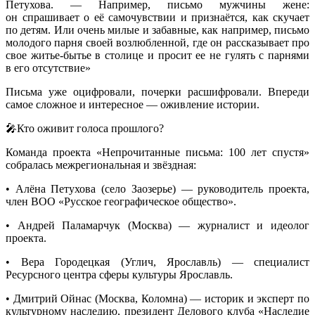
Петухова. — Например, письмо мужчины жене:
он спрашивает о её самочувствии и признаётся, как скучает
по детям. Или очень милые и забавные, как например, письмо
молодого парня своей возлюбленной, где он рассказывает про
свое
житье-бытье
в столице и просит ее не гулять с парнями
в его отсутствие»
Письма уже оцифровали, почерки расшифровали. Впереди
самое сложное и интересное — оживление истории.
🎤Кто оживит голоса прошлого?
Команда проекта «Непрочитанные письма: 100 лет спустя»
собралась межрегиональная и звёздная:
• Алёна Петухова (село Заозерье) — руководитель проекта,
член ВОО «Русское географическое общество».
• Андрей Паламарчук (Москва) — журналист и идеолог
проекта.
• Вера Городецкая (Углич, Ярославль) — специалист
Ресурсного центра сферы культуры Ярославль.
• Дмитрий Ойнас (Москва, Коломна) — историк и эксперт по
культурному наследию, президент Делового клуба «Наследие