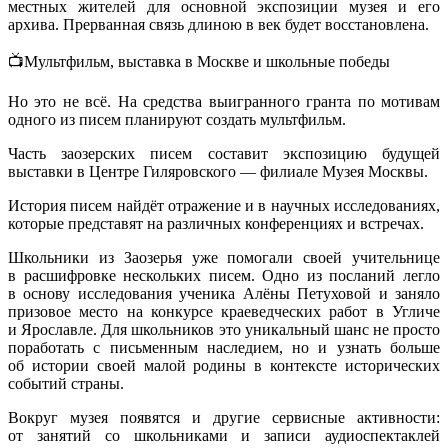
местных жителей для основной экспозиции музея и его
архива. Прерванная связь длиною в век будет восстановлена.
📺Мультфильм, выставка в Москве и школьные победы
Но это не всё. На средства выигранного гранта по мотивам
одного из писем планируют создать мультфильм.
Часть заозерских писем составит экспозицию будущей
выставки в Центре Гиляровского — филиале Музея Москвы.
История писем найдёт отражение и в научных исследованиях,
которые представят на различных конференциях и встречах.
Школьники из Заозерья уже помогали своей учительнице
в расшифровке нескольких писем. Одно из посланий легло
в основу исследования ученика Алёны Петуховой и заняло
призовое место на конкурсе краеведческих работ в Угличе
и Ярославле. Для школьников это уникальный шанс не просто
поработать с письменным наследием, но и узнать больше
об истории своей малой родины в контексте исторических
событий страны.
Вокруг музея появятся и другие сервисные активности:
от занятий со школьниками и записи аудиоспектаклей