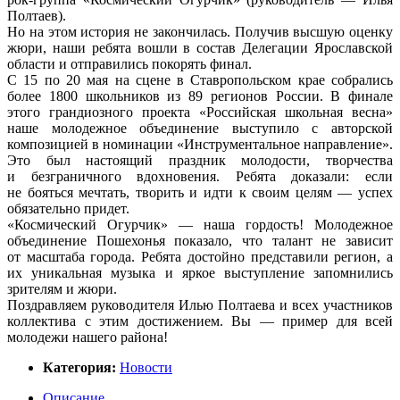
Полтаев).
Но на этом история не закончилась. Получив высшую оценку
жюри, наши ребята вошли в состав Делегации Ярославской
области и отправились покорять финал.
С 15 по 20 мая на сцене в Ставропольском крае собрались
более 1800 школьников из 89 регионов России. В финале
этого грандиозного проекта «Российская школьная весна»
наше молодежное объединение выступило с авторской
композицией в номинации «Инструментальное направление».
Это был настоящий праздник молодости, творчества
и безграничного вдохновения. Ребята доказали: если
не бояться мечтать, творить и идти к своим целям — успех
обязательно придет.
«Космический Огурчик» — наша гордость! Молодежное
объединение Пошехонья показало, что талант не зависит
от масштаба города. Ребята достойно представили регион, а
их уникальная музыка и яркое выступление запомнились
зрителям и жюри.
Поздравляем руководителя Илью Полтаева и всех участников
коллектива с этим достижением. Вы — пример для всей
молодежи нашего района!
Категория:
Новости
Описание