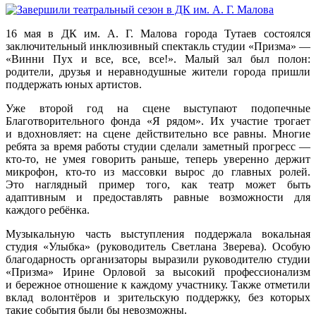
16 мая в ДК им. А. Г. Малова города Тутаев состоялся
заключительный инклюзивный спектакль студии «Призма» —
«Винни Пух и все, все, все!». Малый зал был полон:
родители, друзья и неравнодушные жители города пришли
поддержать юных артистов.
Уже второй год на сцене выступают подопечные
Благотворительного фонда «Я рядом». Их участие трогает
и вдохновляет: на сцене действительно все равны. Многие
ребята за время работы студии сделали заметный прогресс —
кто‑то, не умея говорить раньше, теперь уверенно держит
микрофон, кто‑то из массовки вырос до главных ролей.
Это наглядный пример того, как театр может быть
адаптивным и предоставлять равные возможности для
каждого ребёнка.
Музыкальную часть выступления поддержала вокальная
студия «Улыбка» (руководитель Светлана Зверева). Особую
благодарность организаторы выразили руководителю студии
«Призма» Ирине Орловой за высокий профессионализм
и бережное отношение к каждому участнику. Также отметили
вклад волонтёров и зрительскую поддержку, без которых
такие события были бы невозможны.