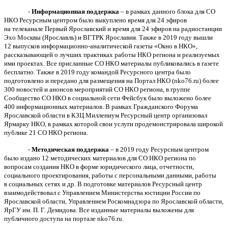
-
Информационная поддержка
– в рамках данного блока для СО
НКО Ресурсным центром было выкуплено время для 24 эфиров
на телеканале Первый Ярославский и время для 24 эфиров на радиостанции
Эхо Москвы (Ярославль) и ВГТРК Ярославия. Также в 2019 году вышли
12 выпусков информационно-аналитической газеты «Окно в НКО»,
рассказывающей о лучших практиках работы НКО региона и реализуемых
ими проектах. Все присланные СО НКО материалы публиковались в газете
бесплатно. Также в 2019 году командой Ресурсного центра было
подготовлено и передано для размещения на Портал НКО (
nko
76.
ru
) более
300 новостей и анонсов мероприятий СО НКО региона, в группе
Сообщество СО НКО в социальной сети Фейсбук было выложено более
400 информационных материалов. В рамках Гражданского Форума
Ярославской области в КЗЦ Миллениум Ресурсный центр организовал
Ярмарку НКО, в рамках которой свои услуги продемонстрировала широкой
публике 21 СО НКО региона.
-
Методическая поддержка
– в 2019 году Ресурсным центром
было издано 12 методических материалов для СО НКО региона по
вопросам создания НКО в форме юридического лица, отчетности,
социального проектирования, работы с персональными данными, работы
в социальных сетях и др. В подготовке материалов Ресурсный центр
взаимодействовал с Управлением Министерства юстиции России по
Ярославской области, Управлением Роскомнадзора по Ярославской области,
ЯрГУ им. П. Г. Демидова. Все изданные материалы выложены для
публичного доступа на портале
nko
76.
ru
.