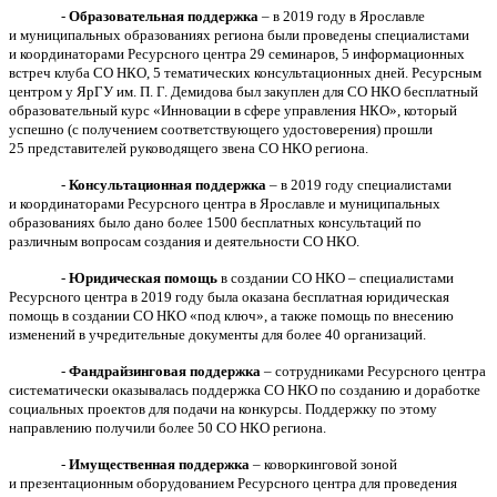
-
Образовательная поддержка
– в 2019 году в Ярославле
и муниципальных образованиях региона были проведены специалистами
и координаторами Ресурсного центра 29 семинаров, 5 информационных
встреч клуба СО НКО, 5 тематических консультационных дней. Ресурсным
центром у ЯрГУ им. П. Г. Демидова был закуплен для СО НКО бесплатный
образовательный курс «Инновации в сфере управления НКО», который
успешно (с получением соответствующего удостоверения) прошли
25 представителей руководящего звена СО НКО региона.
-
Консультационная поддержка
– в 2019 году специалистами
и координаторами Ресурсного центра в Ярославле и муниципальных
образованиях было дано более 1500 бесплатных консультаций по
различным вопросам создания и деятельности СО НКО.
-
Юридическая помощь
в создании СО НКО – специалистами
Ресурсного центра в 2019 году была оказана бесплатная юридическая
помощь в создании СО НКО «под ключ», а также помощь по внесению
изменений в учредительные документы для более 40 организаций.
-
Фандрайзинговая поддержка
– сотрудниками Ресурсного центра
систематически оказывалась поддержка СО НКО по созданию и доработке
социальных проектов для подачи на конкурсы. Поддержку по этому
направлению получили более 50 СО НКО региона.
-
Имущественная поддержка
– коворкинговой зоной
и презентационным оборудованием Ресурсного центра для проведения