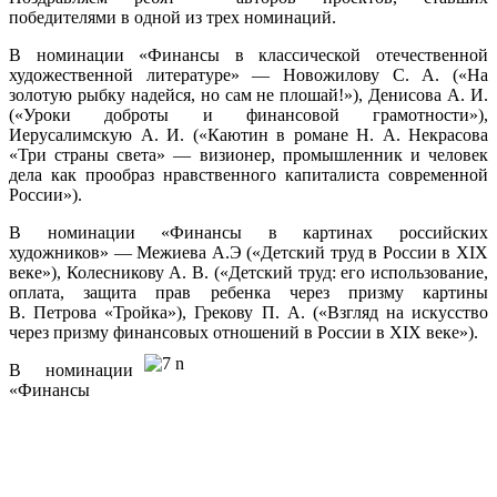
победителями в одной из трех номинаций.
В номинации «Финансы в классической отечественной
художественной литературе» — Новожилову С. А. («На
золотую рыбку надейся, но сам не плошай!»), Денисова А. И.
(«Уроки доброты и финансовой грамотности»),
Иерусалимскую А. И. («Каютин в романе Н. А. Некрасова
«Три страны света» — визионер, промышленник и человек
дела как прообраз нравственного капиталиста современной
России»).
В номинации «Финансы в картинах российских
художников» — Межиева А.Э («Детский труд в России в XIX
веке»), Колесникову А. В. («Детский труд: его использование,
оплата, защита прав ребенка через призму картины
В. Петрова «Тройка»), Грекову П. А. («Взгляд на искусство
через призму финансовых отношений в России в XIX веке»).
В номинации
«Финансы