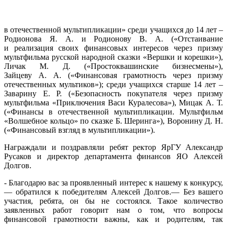
в отечественной мультипликации» среди учащихся до 14 лет –
Родионова Я. А. и Родионову В. А. («Отстаивание
и реализация своих финансовых интересов через призму
мультфильма русской народной сказки «Вершки и корешки»),
Личак М. Д. («Простоквашинские бизнесмены»),
Зайцеву А. А. («Финансовая грамотность через призму
отечественных мультиков»); среди учащихся старше 14 лет –
Заварину Е. Р. («Безопасность покупателя через призму
мультфильма «Приключения Васи Куралесова»), Мицак А. Т.
(«Финансы в отечественной мультипликации. Мультфильм
«Волшебное кольцо» по сказке Б. Шеринга»), Воронину Д. Н.
(«Финансовый взгляд в мультипликации»).
Награждали и поздравляли ребят ректор ЯрГУ Александр
Русаков и директор департамента финансов ЯО Алексей
Долгов.
- Благодарю вас за проявленный интерес к нашему к конкурсу,
— обратился к победителям Алексей Долгов.— Без вашего
участия, ребята, он бы не состоялся. Такое количество
заявленных работ говорит нам о том, что вопросы
финансовой грамотности важны, как и родителям, так