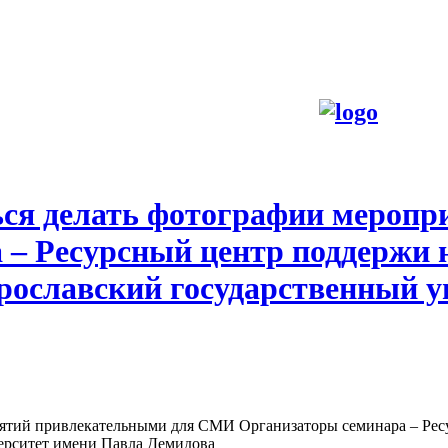
ься делать фотографии мероп
– Ресурсный центр поддержи 
рославский государственный у