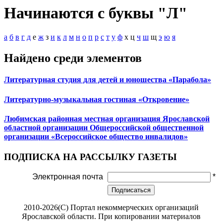
Начинаются с буквы "Л"
а
б
в
г
д
е
ж
з
и
к
л
м
н
о
п
р
с
т
у
ф
х
ц
ч
ш
щ
э
ю
я
Найдено среди элементов
Литературная студия для детей и юношества «Парабола»
Литературно-музыкальная гостиная «Откровение»
Любимская районная местная организация Ярославской
областной организации Общероссийской общественной
организации «Всероссийское общество инвалидов»
ПОДПИСКА НА РАССЫЛКУ ГАЗЕТЫ
Электронная почта
*
Подписаться
2010-2026(С) Портал некоммерческих организаций
Ярославской области. При копировании материалов