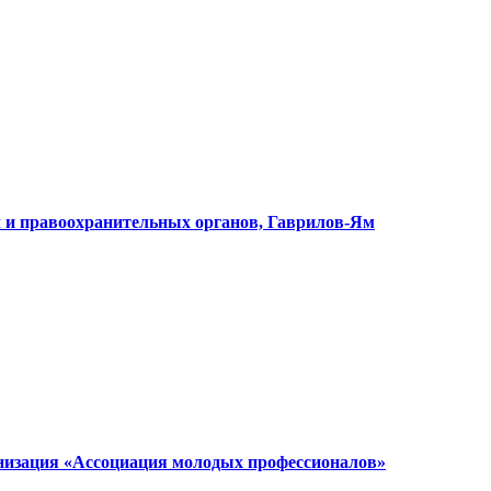
 и правоохранительных органов, Гаврилов-Ям
низация «Ассоциация молодых профессионалов»