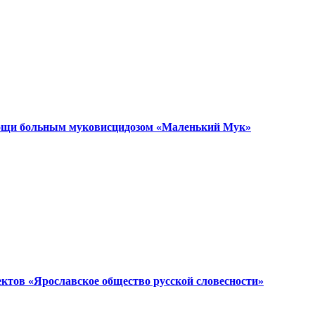
мощи больным муковисцидозом «Маленький Мук»
ктов «Ярославское общество русской словесности»