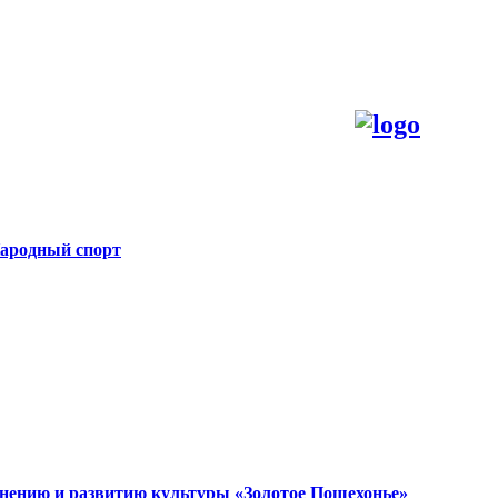
Народный спорт
анению и развитию культуры «Золотое Пошехонье»