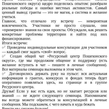
Пошехонского округа) щедро поделилась опытом: разобрали
реальные победы и ошибки местных активистов. Самый
ценный вывод: гранты — это не магия, а система и желание
учиться.
Главное, что отличало эту встречу — невероятная
вовлеченность. Участники не просто слушали, они
«примеряли» знания на свои проекты. Обсуждали, как решить
конкретные проблемы территории и найти под них
финансирование.
Итоги встречи:
✅ Проведены индивидуальные консультации для участников
— каждый смог задать «свой» вопрос.
✅ Создан общий чат «Ресурсный центр Пошехонского
округа», где мы продолжим общение и поддержку (есть
желание вступить в чат – пишите в личные сообщения).
Все материалы семинара выложены в этом чате.
✅ Договорились держать руку на пульсе: вся актуальная
информация о грантах, конкурсах и фондах теперь будет
оперативно появляться здесь, на странице и в группе
Ресурсного центра.
Друзья! Если у вас есть идея, но не хватает ресурсов или
знаний — не ждите следующего семинара. Напоминаем:
вы всегда можете обратиться за консультацией в личные
сообщения. Мы подскажем, с чего начать и куда бежать
Вместе мы сможем больше!