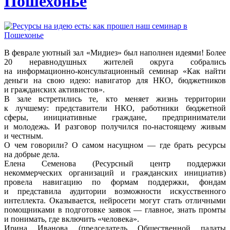
Пошехонье
В феврале уютный зал «Мидиез» был наполнен идеями! Более
20 неравнодушных жителей округа собрались
на информационно-консультационный семинар «Как найти
деньги на свою идею: навигатор для НКО, бюджетников
и гражданских активистов».
В зале встретились те, кто меняет жизнь территории
к лучшему: представители НКО, работники бюджетной
сферы, инициативные граждане, предприниматели
и молодежь. И разговор получился по-настоящему живым
и честным.
О чем говорили? О самом насущном — где брать ресурсы
на добрые дела.
Елена Семенова (Ресурсный центр поддержки
некоммерческих организаций и гражданских инициатив)
провела навигацию по формам поддержки, фондам
и представила аудитории возможности искусственного
интеллекта. Оказывается, нейросети могут стать отличными
помощниками в подготовке заявок — главное, знать промты
и понимать, где включить «человека».
Ирина Иванова (председатель Общественной палаты