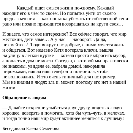
Каждый ищет смысл жизни
по-своему.
Каждый
находит его
в чём-то
своём. Но попытка уйти от своего
предназначения — как попытка убежать от собственной тени:
рано или поздно приходится возвращаться на круги своя…
И знаете, что самое интересное? Все сейчас говорят, что мир
жестокий, дети злые… А у нас — наоборот!
Да-да,
не смейтесь! Люди вокруг нас добрые, с ними хочется жить
и общаться. Вот недавно Катя потеряла ключи, вышла
на улицу в лёгкой куртке — хотела просто выбросить мусор,
а попасть в дом не могла. Соседка, с которой мы практически
не знакомы, увидела ее, забрала домой, накормила
пирожками, нашла наш телефон и позвонила, чтобы
не волновались. И это очень типичный для нас пример.
Мы не видим в людях зла и, может, поэтому его нет в нашей
жизни.
Обращение к людям
— Давайте искренне улыбаться друг другу, видеть в людях
хорошее, доверять и помогать, хотя бы
чуть-чуть,
в мелочах,
и тогда точно наш мир будет активнее меняться к лучшему!
Беседовала Елена Семенова