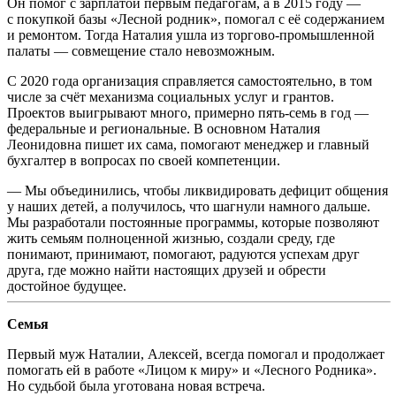
Он помог с зарплатой первым педагогам, а в 2015 году —
с покупкой базы «Лесной родник», помогал с её содержанием
и ремонтом. Тогда Наталия ушла из торгово-промышленной
палаты — совмещение стало невозможным.
С 2020 года организация справляется самостоятельно, в том
числе за счёт механизма социальных услуг и грантов.
Проектов выигрывают много, примерно
пять-семь
в год —
федеральные и региональные. В основном Наталия
Леонидовна пишет их сама, помогают менеджер и главный
бухгалтер в вопросах по своей компетенции.
— Мы объединились, чтобы ликвидировать дефицит общения
у наших детей, а получилось, что шагнули намного дальше.
Мы разработали постоянные программы, которые позволяют
жить семьям полноценной жизнью, создали среду, где
понимают, принимают, помогают, радуются успехам друг
друга, где можно найти настоящих друзей и обрести
достойное будущее.
Семья
Первый муж Наталии, Алексей, всегда помогал и продолжает
помогать ей в работе «Лицом к миру» и «Лесного Родника».
Но судьбой была уготована новая встреча.