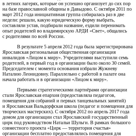
в летних лагерях, которые он успешно организует до сих пор
на базе православной общины в Давыдово. С октября 2011 по
март 2012 года инициативная группа собиралась раз в две
недели: решали, какую юридическую форму выбрать,
составляли устав, подбирали название, ездили перенимать
опыт родителей во владимирскую АРДИ «Свет», общались
с родителями по всей России.
В результате 5 апреля 2012 года была зарегистрирована
Ярославская региональная общественная организация
инвалидов «Лицом к миру». Учредителями выступили семь
родителей, в первый год в организации было около 30 семей.
Председателем с момента основания избрали Жужневу
Наталию Леонидовну. Параллельно с работой в палате она
начала работать и в организации «Лицом к миру».
Первыми стратегическими партнёрами организации
стали Ярославская епархия (предоставляла педагогов,
помещения для собраний и первых танцевальных занятий)
и Ярославская Вальдорфская школа (педагог и помещения для
творческих мастерских). С октября 2012 по апрель 2017 года
домом для организации стал Ярославский государственный
цирк под руководством Натальи Шульги. В рамках большого
совместного проекта «Цирк — территория счастья»
организации бесплатно предоставлялись помещения для