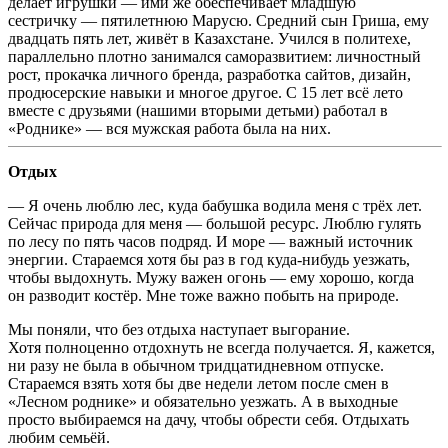
делает игрушки — ими же обеспечивает младшую
сестричку — пятилетнюю Марусю. Средний сын Гриша, ему
двадцать пять лет, живёт в Казахстане. Учился в политехе,
параллельно плотно занимался саморазвитием: личностный
рост, прокачка личного бренда, разработка сайтов, дизайн,
продюсерские навыки и многое другое. С 15 лет всё лето
вместе с друзьями (нашими вторыми детьми) работал в
«Роднике» — вся мужская работа была на них.
Отдых
— Я очень люблю лес, куда бабушка водила меня с трёх лет.
Сейчас природа для меня — большой ресурс. Люблю гулять
по лесу по пять часов подряд. И море — важный источник
энергии. Стараемся хотя бы раз в год
куда-нибудь
уезжать,
чтобы выдохнуть. Мужу важен огонь — ему хорошо, когда
он разводит костёр. Мне тоже важно побыть на природе.
Мы поняли, что без отдыха наступает выгорание.
Хотя полноценно отдохнуть не всегда получается. Я, кажется,
ни разу не была в обычном тридцатидневном отпуске.
Стараемся взять хотя бы две недели летом после смен в
«Лесном роднике» и обязательно уезжать. А в выходные
просто выбираемся на дачу, чтобы обрести себя. Отдыхать
любим семьёй.