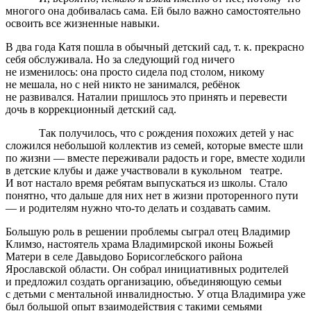
многого она добивалась сама. Ей было важно самостоятельно
освоить все жизненные навыки.
В два года Катя пошла в обычный детский сад, т. к. прекрасно
себя обслуживала. Но за следующий год ничего
не изменилось: она просто сидела под столом, никому
не мешала, но с ней никто не занимался, ребёнок
не развивался. Наталии пришлось это принять и перевести
дочь в коррекционный детский сад.
Так получилось, что с рождения похожих детей у нас
сложился небольшой коллектив из семей, которые вместе шли
по жизни — вместе переживали радость и горе, вместе ходили
в детские клубы и даже участвовали в кукольном театре.
И вот настало время ребятам выпускаться из школы. Стало
понятно, что дальше для них нет в жизни проторенного пути
— и родителям нужно
что-то
делать и создавать самим.
Большую роль в решении проблемы сыграл отец Владимир
Климзо, настоятель храма Владимирской иконы Божьей
Матери в селе Давыдово Борисоглебского района
Ярославской области. Он собрал инициативных родителей
и предложил создать организацию, объединяющую семьи
с детьми с ментальной инвалидностью. У отца Владимира уже
был большой опыт взаимодействия с такими семьями