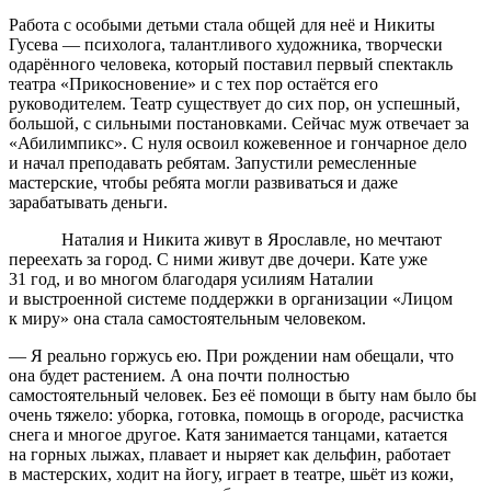
Работа с особыми детьми стала общей для неё и Никиты
Гусева — психолога, талантливого художника, творчески
одарённого человека, который поставил первый спектакль
театра «Прикосновение» и с тех пор остаётся его
руководителем. Театр существует до сих пор, он успешный,
большой, с сильными постановками. Сейчас муж отвечает за
«Абилимпикс». С нуля освоил кожевенное и гончарное дело
и начал преподавать ребятам. Запустили ремесленные
мастерские, чтобы ребята могли развиваться и даже
зарабатывать деньги.
Наталия и Никита живут в Ярославле, но мечтают
переехать за город. С ними живут две дочери. Кате уже
31 год, и во многом благодаря усилиям Наталии
и выстроенной системе поддержки в организации «Лицом
к миру» она стала самостоятельным человеком.
— Я реально горжусь ею. При рождении нам обещали, что
она будет растением. А она почти полностью
самостоятельный человек. Без её помощи в быту нам было бы
очень тяжело: уборка, готовка, помощь в огороде, расчистка
снега и многое другое. Катя занимается танцами, катается
на горных лыжах, плавает и ныряет как дельфин, работает
в мастерских, ходит на йогу, играет в театре, шьёт из кожи,