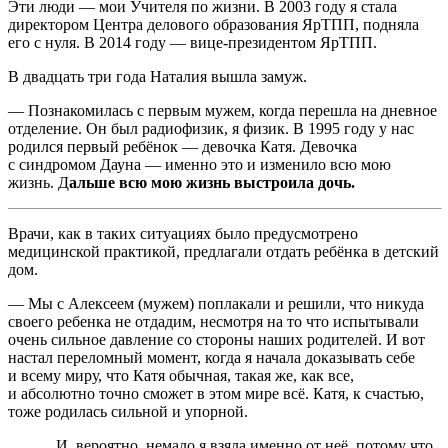
Эти люди — мои Учителя по жизни. В 2003 году я стала
директором Центра делового образования ЯрТПП, подняла
его с нуля. В 2014 году — вице-президентом ЯрТПП.
В двадцать три года Наталия вышла замуж.
— Познакомилась с первым мужем, когда перешла на дневное
отделение. Он был радиофизик, я физик. В 1995 году у нас
родился первый ребёнок — девочка Катя. Девочка
с синдромом Дауна — именно это и изменило всю мою
жизнь. Д
альше всю мою жизнь выстроила дочь.
Врачи, как в таких ситуациях было предусмотрено
медицинской практикой, предлагали отдать ребёнка в детский
дом.
— Мы с Алексеем (мужем) поплакали и решили, что никуда
своего ребенка не отдадим, несмотря на то что испытывали
очень сильное давление со стороны наших родителей. И вот
настал переломный момент, когда я начала доказывать себе
и всему миру, что Катя обычная, такая же, как все,
и абсолютно точно сможет в этом мире всё. Катя, к счастью,
тоже родилась сильной и упорной.
И, вероятно, немало я взяла именно от неё, потому что