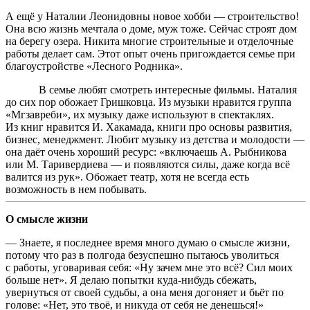
А ещё у Наталии Леонидовны новое хобби — строительство!
Она всю жизнь мечтала о доме, муж тоже. Сейчас строят дом
на берегу озера. Никита многие строительные и отделочные
работы делает сам. Этот опыт очень пригождается семье при
благоустройстве «Лесного Родника».
В семье любят смотреть интересные фильмы. Наталия
до сих пор обожает Гришковца. Из музыки нравится группа
«Мгзавреби», их музыку даже используют в спектаклях.
Из книг нравится И. Хакамада, книги про основы развития,
бизнес, менеджмент. Любит музыку из детства и молодости —
она даёт очень хороший ресурс: «включаешь А. Рыбникова
или М. Таривердиева — и появляются силы, даже когда всё
валится из рук». Обожает театр, хотя не всегда есть
возможность в нем побывать.
О смысле жизни
— Знаете, я последнее время много думаю о смысле жизни,
потому что раз в полгода безуспешно пытаюсь уволиться
с работы, уговаривая себя: «Ну зачем мне это всё? Сил моих
больше нет». Я делаю попытки
куда-нибудь
сбежать,
увернуться от своей судьбы, а она меня догоняет и бьёт по
голове: «Нет, это твоё, и никуда от себя не денешься!»