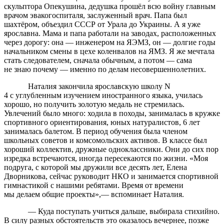
скульптора Опекушина, дедушка прошёл всю войну главным
врачом эвакогоспиталя, заслуженный врач. Папа был
шахтёром, объездил СССР от Урала до Украины. А я уже
ярославна. Мама и папа работали на заводах, расположенных
через дорогу: она — инженером на ЯЭМЗ, он — долгие годы
начальником смены в цехе коленвалов на ЯМЗ. Я же мечтала
стать следователем, сначала обычным, а потом — сама
не знаю почему — именно по делам несовершеннолетних.
Наталия закончила ярославскую школу
N
4 с углубленным изучением иностранного языка, училась
хорошо, но получить золотую медаль не стремилась.
Увлечений было много: ходила в походы, занималась в кружке
спортивного ориентирования, юных натуралистов, 6 лет
занималась балетом. В период обучения была членом
школьных советов и комсомольских активов. В классе был
хороший коллектив, дружные одноклассники. Они до сих пор
изредка встречаются, иногда пересекаются по жизни. «Моя
подруга, с которой мы дружили все десять лет, Елена
Дворникова, сейчас руководит НКО и занимается спортивной
гимнастикой с нашими ребятами. Время от времени
мы делаем общие проекты»,— вспоминает Наталия.
— Куда поступать учиться дальше, выбирала стихийно.
В силу разных обстоятельств это оказалось вечернее, позже