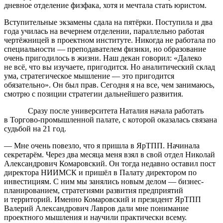
дневное отделение физфака, хотя и мечтала стать юристом.
Вступительные экзамены сдала на пятёрки. Поступила и два
года училась на вечернем отделении, параллельно работая
чертёжницей в проектном институте. Никогда не работала по
специальности — преподавателем физики, но образование
очень пригодилось в жизни. Наш декан говорил: «Далеко
не всё, что вы изучаете, пригодится. Но аналитический склад
ума, стратегическое мышление — это пригодится
обязательно». Он был прав. Сегодня я на все, чем занимаюсь,
смотрю с позиции стратегии дальнейшего развития.
Сразу после университета Наталия начала работать
в Торгово-промышленной палате, с которой оказалась связана
судьбой на 21 год.
— Мне очень повезло, что я пришла в ЯрТПП. Начинала
секретарём. Через два месяца меня взял в свой отдел Николай
Александрович Комаровский. Он тогда недавно оставил пост
директора НИИМСК и пришёл в Палату директором по
инвестициям. С ним мы занялись новым делом — бизнес-
планированием, стратегиями развития предприятий
и территорий. Именно Комаровский и президент ЯрТПП
Валерий Александрович Лавров дали мне понимание
проектного мышления и научили практически всему.