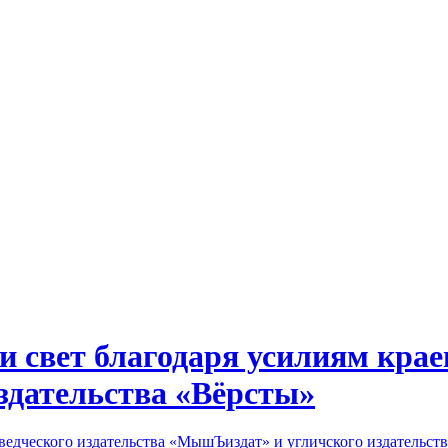
и свет благодаря усилиям крае
здательства «Вёрсты»