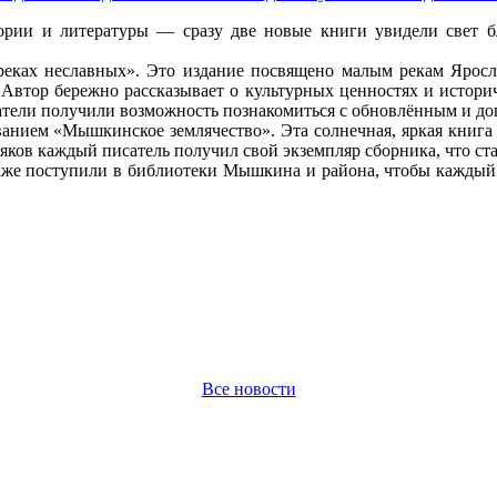
ии и литературы — сразу две новые книги увидели свет бл
реках неславных». Это издание посвящено малым рекам Яросла
Автор бережно рассказывает о культурных ценностях и историче
итатели получили возможность познакомиться с обновлённым и д
анием «Мышкинское землячество». Эта солнечная, яркая книга о
яков каждый писатель получил свой экземпляр сборника, что ст
акже поступили в библиотеки Мышкина и района, чтобы каждый
Все новости