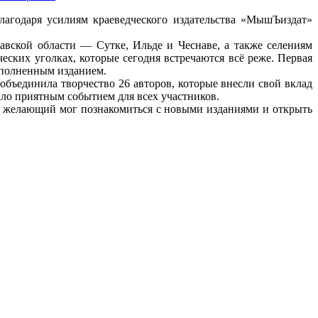
агодаря усилиям краеведческого издательства «МышЪиздат»
вской области — Сутке, Ильде и Чеснаве, а также селениям
ских уголках, которые сегодня встречаются всё реже. Первая
ополненным изданием.
бъединила творчество 26 авторов, которые внесли свой вклад
ало приятным событием для всех участников.
 желающий мог познакомиться с новыми изданиями и открыть