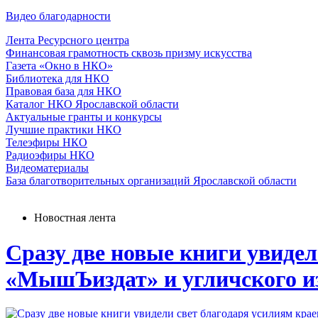
Видео благодарности
Лента Ресурсного центра
Финансовая грамотность сквозь призму искусства
Газета «Окно в НКО»
Библиотека для НКО
Правовая база для НКО
Каталог НКО Ярославской области
Актуальные гранты и конкурсы
Лучшие практики НКО
Телеэфиры НКО
Радиоэфиры НКО
Видеоматериалы
База благотворительных организаций Ярославской области
Новостная лента
Сразу две новые книги увидел
«МышЪиздат» и угличского и