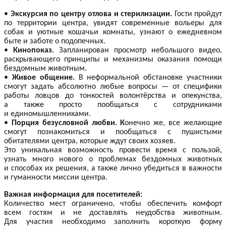
•
Экскурсия по центру отлова и стерилизации.
Гости пройдут
по территории центра, увидят современные вольеры для
собак и уютные кошачьи комнаты, узнают о ежедневном
быте и заботе о подопечных.
•
Кинопоказ.
Запланирован просмотр небольшого видео,
раскрывающего принципы и механизмы оказания помощи
бездомным животным.
•
Живое общение.
В неформальной обстановке участники
смогут задать абсолютно любые вопросы — от специфики
работы ловцов до тонкостей волонтёрства и опекунства,
а также просто пообщаться с сотрудниками
и единомышленниками.
•
Порция безусловной любви. К
онечно же, все желающие
смогут познакомиться и пообщаться с пушистыми
обитателями центра, которые ждут своих хозяев.
Это уникальная возможность провести время с пользой,
узнать много нового о проблемах бездомных животных
и способах их решения, а также лично убедиться в важности
и гуманности миссии центра.
Важная информация для посетителей:
Количество мест ограничено, чтобы обеспечить комфорт
всем гостям и не доставлять неудобства животным.
Для участия необходимо заполнить короткую форму