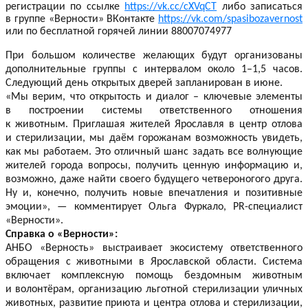
регистрации по ссылке
https://vk.cc/cXVqCT
либо записаться
в группе «Верности» ВКонтакте
https://vk.com/spasibozavernost
или по бесплатной горячей линии
88007074977
При большом количестве желающих будут организованы
дополнительные группы с интервалом около
1–1,5
часов.
Следующий день открытых дверей запланирован в июне.
«Мы верим, что открытость и диалог – ключевые элементы
в построении системы ответственного отношения
к животным. Приглашая жителей Ярославля в центр отлова
и стерилизации, мы даём горожанам возможность увидеть,
как мы работаем. Это отличный шанс задать все волнующие
жителей города вопросы, получить ценную информацию и,
возможно, даже найти своего будущего четвероногого друга.
Ну и, конечно, получить новые впечатления и позитивные
эмоции», — комментирует Ольга Фуркало, PR-специалист
«Верности».
Справка о «Верности»:
АНБО «Верность» выстраивает экосистему ответственного
обращения с животными в Ярославской области. Система
включает комплексную помощь бездомным животным
и волонтёрам, организацию льготной стерилизации уличных
животных, развитие приюта и центра отлова и стерилизации,