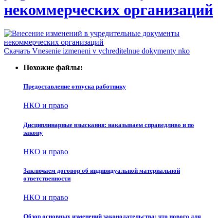
некоммерческих организаций
Скачать Vnesenie izmeneni v ychreditelnue dokymenty nko
Похожие файлы:
Предоставление отпуска работнику
НКО и право
Дисциплинарные взыскания: наказываем справедливо и по
закону
НКО и право
Заключаем договор об индивидуальной материальной
ответственности
НКО и право
Обзор основных изменений законодательства: что нового для