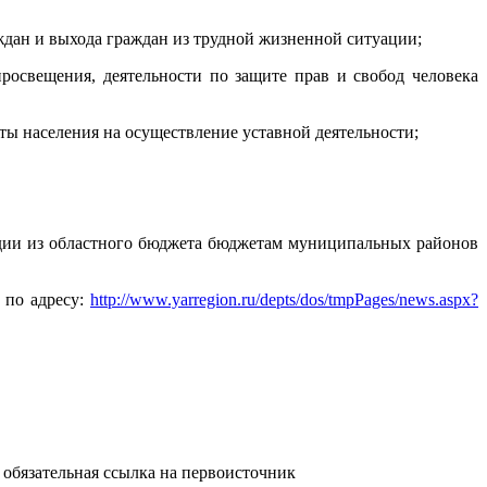
дан и выхода граждан из трудной жизненной ситуации;
освещения, деятельности по защите прав и свобод человека
ы населения на осуществление уставной деятельности;
дии из областного бюджета бюджетам муниципальных районов
 по адресу:
http://www.yarregion.ru/depts/dos/tmpPages/news.aspx?
обязательная ссылка на первоисточник