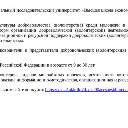
альный исследовательский университет «Высшая школа эконом
льтуры добровольчества (волонтерства) среди молодежи в
форм организации добровольческой (волонтерской) деятельн
низационной и ресурсной поддержки добровольческих (волонте
ятельностью.
ководители и представители добровольческих (волонтерских
оссийской Федерации в возрасте от 9 до 30 лет.
нтеров, лидеров молодёжных проектов, деятельность которы
 оказана информационно-методическая, организационная и ресу
льном сайте конкурса:
https://xn--e1akkdfp7d.xn--90acesaqsbbbreoa