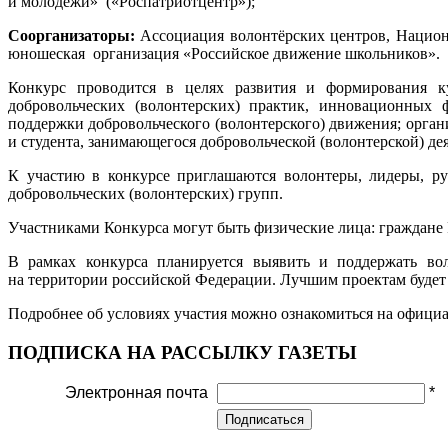
и молодежи» («Роспатриотцентр»);
Соорганизаторы:
Ассоциация волонтёрских центров, Национ
юношеская организация «Российское движение школьников».
Конкурс проводится в целях развития и формирования ку
добровольческих (волонтерских) практик, инновационных 
поддержки добровольческого (волонтерского) движения; орга
и студента, занимающегося добровольческой (волонтерской) де
К участию в конкурсе приглашаются волонтеры, лидеры, ру
добровольческих (волонтерских) групп.
Участниками Конкурса могут быть физические лица: граждане Р
В рамках конкурса планируется выявить и поддержать воло
на территории российской Федерации. Лучшим проектам будет
Подробнее об условиях участия можно ознакомиться на официа
ПОДПИСКА НА РАССЫЛКУ ГАЗЕТЫ
Электронная почта
*
Подписаться