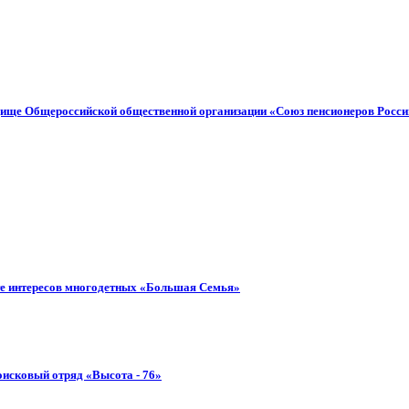
дище Общероссийской общественной организации «Союз пенсионеров Росси
те интересов многодетных «Большая Семья»
исковый отряд «Высота - 76»