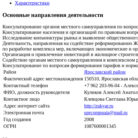
Характеристики
Основные направления деятельности
Консультирование органов местного самоуправления по вопроса
Консультирование населения и организаций по правовым вопро
Исследование конъюнктуры рынка и выявление общественного
Деятельность, направленная на содействие реформированию 
по разработке комплекса мер, включающих экономические и о
Организация и привлечение инвестиций в жилищное строитель
Содействие органам местного самоуправления в комплексном 
Консультирование по вопросам формирования тарифов и норм
Район
Ярославский район
Фактический адрес местонахождения
150510, Ярославская обла
Контактный телефон
+7 962 203-96-04 - Алекс
ФИО, должность руководителя
Куликов Алексей Анатол
Контактное лицо
Клевцова Светлана Юрь
Адрес интернет сайта
http://zukyar.ru
Электронная почта
uprcompnaia@mail.ru
Год создания
2008
ОГРН
1087600001345