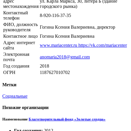
адрес
ул. Карла Маркса, 30, литера Б (здание
местонахождения
городского рынка)
Контактный
8-920-116-37-35
телефон
ФИО, должность
Гогина Ксения Валериевна, директор
руководителя
Контактное лицо
Гогина Ксения Валериевна
Адрес интернет
www.mariacenter.ru https://vk.com/mariacenter
сайта
Электронная
anomaria2018@gmail.com
почта
Год создания
2018
ОГРН
1187627010702
Метки
Социальные
Похожие организации
Наименование
Благотворительный фонд «Золотые сердца»
Год создания:
2012