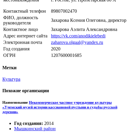
Контактный телефон
89807002470
ФИО, должность
Захарова Ксения Олеговна, директор
руководителя
Контактное лицо
Захарова Аэлита Александровна
Адрес интернет сайта
https://vk.com/anodikielebedi
Электронная почта
zaharova.olgaal@yandex.ru
Год создания
2020
ОГРН
1207600001685
Метки
Культура
Похожие организации
Наименование
Некоммерческое частное учреждение культуры
«Учемский музей истории кассиановой пустыни и судьбы русской
деревни»
Год создания:
2014
Мышкинский район