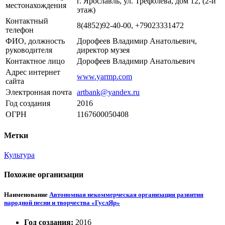
г. Ярославль, ул. Трефолева, дом 12, (2-й
местонахождения
этаж)
Контактный
8(4852)92-40-00, +79023331472
телефон
ФИО, должность
Дорофеев Владимир Анатольевич,
руководителя
директор музея
Контактное лицо
Дорофеев Владимир Анатольевич
Адрес интернет
www.yarmp.com
сайта
Электронная почта
artbank@yandex.ru
Год создания
2016
ОГРН
1167600050408
Метки
Культура
Похожие организации
Наименование
Автономная некоммерческая организация развития
народной песни и творчества «ГуслЯр»
Год создания:
2016