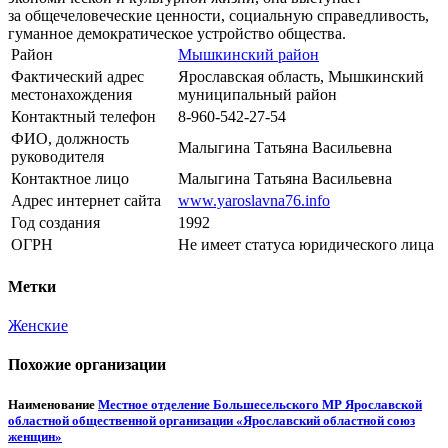
за общечеловеческие ценности, социальную справедливость,
гуманное демократическое устройство общества.
Район
Мышкинский район
Фактический адрес
Ярославская область, Мышкинский
местонахождения
муниципальный район
Контактный телефон
8-960-542-27-54
ФИО, должность
Малыгина Татьяна Васильевна
руководителя
Контактное лицо
Малыгина Татьяна Васильевна
Адрес интернет сайта
www.yaroslavna76.info
Год создания
1992
ОГРН
Не имеет статуса юридического лица
Метки
Женские
Похожие организации
Наименование
Местное отделение Большесельского МР Ярославской
областной общественной организации «Ярославский областной союз
женщин»