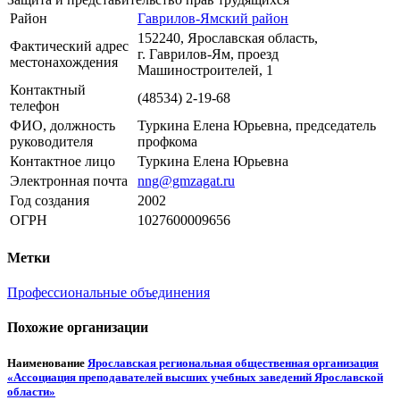
Район
Гаврилов-Ямский район
152240, Ярославская область,
Фактический адрес
г. Гаврилов-Ям,
проезд
местонахождения
Машиностроителей, 1
Контактный
(48534) 2-19-68
телефон
ФИО, должность
Туркина Елена Юрьевна, председатель
руководителя
профкома
Контактное лицо
Туркина Елена Юрьевна
Электронная почта
nng@gmzagat.ru
Год создания
2002
ОГРН
1027600009656
Метки
Профессиональные объединения
Похожие организации
Наименование
Ярославская региональная общественная организация
«Ассоциация преподавателей высших учебных заведений Ярославской
области»