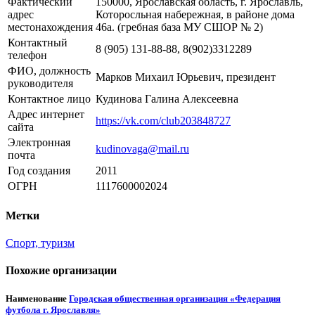
Фактический
150000, Ярославская область, г. Ярославль,
адрес
Которосльная набережная, в районе дома
местонахождения
46а. (гребная база МУ СШОР № 2)
Контактный
8 (905) 131-88-88, 8(902)3312289
телефон
ФИО, должность
Марков Михаил Юрьевич, президент
руководителя
Контактное лицо
Кудинова Галина Алексеевна
Адрес интернет
https://vk.com/club203848727
сайта
Электронная
kudinovaga@mail.ru
почта
Год создания
2011
ОГРН
1117600002024
Метки
Спорт, туризм
Похожие организации
Наименование
Городская общественная организация «Федерация
футбола г. Ярославля»