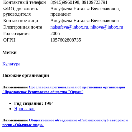
Контактный телефон
8(915)9960198, 89109723791
ФИО, должность
Алсуфьева Наталья Вячеславовна,
руководителя
президент
Контактное лицо
Алсуфьева Наталья Вячеславовна
Электронная почта
nalsufeva@inbox.ru, nlitova@inbox.ru
Год создания
2005
ОГРН
1057602808735
Метки
Культура
Похожие организации
Наименование
Ярославская региональная общественная организация
"Ярославское Рериховское общество "Орион"
Год создания:
1994
Ярославль
Наименование
Общественное объединение «Рыбинский клуб авторской
песни «Обычные люди»