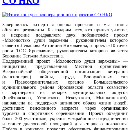
СО НКО
Завершилась экспертная оценка проектов и мы готовы
объявить результаты. Благодарим всех, кто принял участие,
и искренне поздравляем двух победителей: проект
«Молодостью души заряжены», руководителем которого
является Левашова Антонина Николаевна, и проект «10 точек
роста ТОС Ярославии», руководителем которого является
Бородина Татьяна Алексеевна.
Поддержанный проект «Молодостью души заряжены» —
инициатива, представленная Местной организацией
Всероссийской общественной организации ветеранов
(пенсионеров) войны, труда, Вооружённых сил
и Правоохранительных органов Большесельского
муниципального района Ярославской области совместно
с партнерами из четырёх муниципальных округов
(Брейтовского, Угличского, Некоузского, Мышкинского),
направлена на поддержку активного образа жизни людей,
достигших пенсионного возраста, через организацию
турслёта и спортивных соревнований. Проект объединит
более 200 участников, укрепит межрайонное сотрудничество
и станет диалоговой площадкой для старшего поколения.
Победа в конкурсе позволит обеспечить финансирование