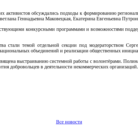
их активистов обсуждались подходы к формированию региональн
ветлана Геннадьевна Маковецкая, Екатерина Евгеньевна Путро
йствующими конкурсными программами и возможностями подде
ва стали темой отдельной секции под модераторством Серг
 национальных объединений и реализации общественных инициа
священа выстраиванию системной работы с волонтёрами. Полин
ития добровольцев в деятельности некоммерческих организаций.
Все новости