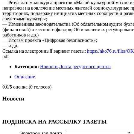
— Результатам конкурса проектов «Малой культурной мозаики
направлен на вовлечение местных жителей социокультурные п
территориях, поддержку инициатив местных сообществ и разв
средствами культуры;
— Изменениям законодательства (Об обязательном аудите бухг
(финансовой) отчетности фондов; Об изменениях регулирован
работников и др.)
— Итогам проекта «Цифровая безопасность»;
— и др.
Ссылка на электронный вариант газеты:
https://nko76.ru/files
pdf
Категория:
Новости
Лента ресурсного центра
Описание
0.0/
5
оценка (0 голосов)
Новости
ПОДПИСКА НА РАССЫЛКУ ГАЗЕТЫ
Электронная почта
*