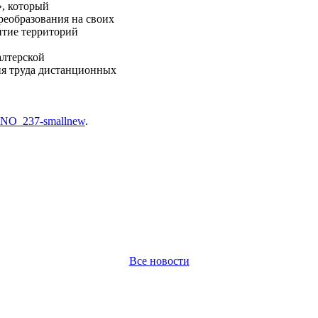
», который
реобразования на своих
итие территорий
алтерской
ия труда дистанционных
/OKNO_237-smallnew
.
Все новости