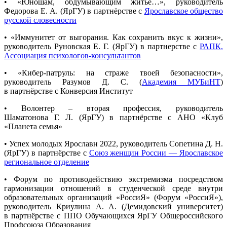
• «Юношам, обдумывающим житье…», руководитель
Федорова Е. А. (ЯрГУ) в партнёрстве с
Ярославское общество
русской словесности
• «Иммунитет от выгорания. Как сохранить вкус к жизни»,
руководитель Руновская Е. Г. (ЯрГУ) в партнерстве с
РАПК.
Ассоциация психологов-консультантов
•
«Кибер-патруль:
на страже твоей безопасности»,
руководитель Разумов Д. С. (
Академия МУБиНТ
)
в партнёрстве с Конверсия Институт
• Волонтер – вторая профессия, руководитель
Шаматонова Г. Л. (ЯрГУ) в партнёрстве с АНО «Клуб
«Планета семья»
• Успех молодых Ярославн 2022, руководитель Сопетина Д. Н.
(ЯрГУ) в партнёрстве с
Союз женщин России — Ярославское
региональное отделение
• Форум по противодействию экстремизма посредством
гармонизации отношений в студенческой среде внутри
образовательных организаций «РоссиЯ» (Форум «РоссиЯ»),
руководитель Криулина А. А. (Демидовский университет)
в партнёрстве с ППО Обучающихся ЯрГУ Общероссийского
Профсоюза Образования