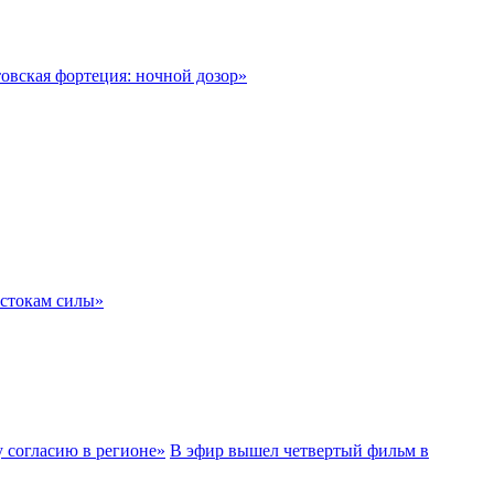
овская фортеция: ночной дозор»
истокам силы»
В эфир вышел четвертый фильм в