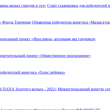
Старт стажировки для победителей к
Объявлены победители конкурса «Малая куль
оциальный проект «Ярославцы, которыми мы гордимся»
светительский проект «Общественное просвещение»
обедителей конкурса «Голос ребенка»
Межрегиональный конкурс се