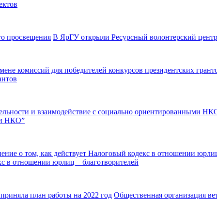
ектов
В ЯрГУ открыли Ресурсный волонтерский цент
антов
ми НКО”
екс в отношении юрлиц – благотворителей
Общественная организация ве