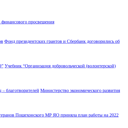
р финансового просвещения
Фонд президентских грантов и Сбербанк договорились об
Учебник “Организация добровольческой (волонтерской)
Министерство экономического развития
теранов Пошехонского МР ЯО приняла план работы на 2022