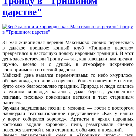
Троицу в "Тришином
царстве"
31 мая живописная деревня Максимово словно перенеслась
в далёкое прошлое: конный клуб «Тришино царство»
превратился в настоящую поляну народных традиций. В этот
день здесь встречали Троицу — так, как завещали нам предки:
шумно, весело и с душой, в атмосфере искреннего
гостеприимства и светлой радости.
Майский день выдался переменчивым: то небо хмурилось,
обещая дождь, то вновь озарялось тёплым солнечным светом,
будто само благословляло праздник. Природа и люди слились
в едином хороводе: казалось, даже берёзы, украшенные
лентами, тихонько покачивали ветвями в такт старинным
напевам.
Звучали задушевные песни и мелодии — гости с восторгом
наблюдали театрализованное представление «Как у наших
у ворот собирался хоровод». Артисты в ярких народных
костюмах водили хороводы, пели, разыгрывали сценки,
перенося зрителей в мир старинных обычаев и преданий.
Звенел заразительный смех в «Троицких играх»: дети