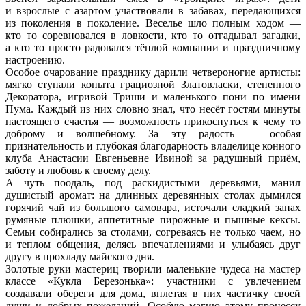
и взрослые с азартом участвовали в забавах, передающихся
из поколения в поколение. Веселье шло полным ходом —
кто то соревновался в ловкости, кто то отгадывал загадки,
а кто то просто радовался тёплой компании и праздничному
настроению.
Особое очарование празднику дарили четвероногие артисты:
мягко ступали копыта грациозной Златовласки, степенного
Декоратора, игривой Триши и маленького пони по имени
Пума. Каждый из них словно знал, что несёт гостям минуты
настоящего счастья — возможность прикоснуться к чему то
доброму и волшебному. За эту радость — особая
признательность и глубокая благодарность владелице конного
клуба Анастасии Евгеньевне Ивиной за радушный приём,
заботу и любовь к своему делу.
А чуть поодаль, под раскидистыми деревьями, манил
душистый аромат: на длинных деревянных столах дымился
горячий чай из большого самовара, источали сладкий запах
румяные плюшки, аппетитные пирожные и пышные кексы.
Семьи собирались за столами, согреваясь не только чаем, но
и теплом общения, делясь впечатлениями и улыбаясь друг
другу в прохладу майского дня.
Золотые руки мастериц творили маленькие чудеса на мастер
классе «Кукла Березонька»: участники с увлечением
создавали обереги для дома, вплетая в них частичку своей
души и добрых пожеланий. Особую магию этому процессу