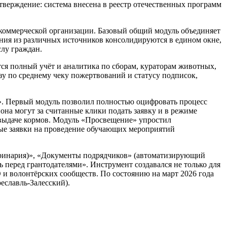
верждение: система внесена в реестр отечественных программ
коммерческой организации. Базовый общий модуль объединяет
ения из различных источников консолидируются в едином окне,
слу граждан.
ся полный учёт и аналитика по сборам, кураторам животных,
зу по среднему чеку пожертвований и статусу подписок,
. Первый модуль позволил полностью оцифровать процесс
на могут за считанные клики подать заявку и в режиме
и выдаче кормов. Модуль «Просвещение» упростил
ые заявки на проведение обучающих мероприятий
еринария)», «Документы подрядчиков» (автоматизирующий
 перед грантодателями». Инструмент создавался не только для
 и волонтёрских сообществ. По состоянию на март 2026 года
еславль-Залесский).