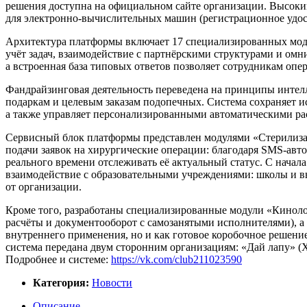
решения доступна на официальном сайте организации. Высокий
для электронно-вычислительных машин (регистрационное удост
Архитектура платформы включает 17 специализированных мод
учёт задач, взаимодействие с партнёрскими структурами и ом
а встроенная база типовых ответов позволяет сотрудникам оп
Фандрайзинговая деятельность переведена на принципы интелл
подаркам и целевым заказам подопечных. Система сохраняет и
а также управляет персонализированными автоматическими ра
Сервисный блок платформы представлен модулями «Стерилиза
подачи заявок на хирургические операции: благодаря SMS-авт
реального времени отслеживать её актуальный статус. С начал
взаимодействие с образовательными учреждениями: школы и в
от организации.
Кроме того, разработаны специализированные модули «Киноло
расчёты и документооборот с самозанятыми исполнителями), а
внутреннего применения, но и как готовое коробочное решени
система передана двум сторонним организациям: «Дай лапу» 
Подробнее и системе:
https://vk.com/club211023590
Категория:
Новости
Описание