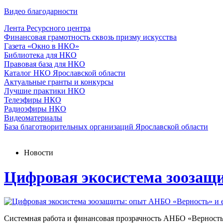
Видео благодарности
Лента Ресурсного центра
Финансовая грамотность сквозь призму искусства
Газета «Окно в НКО»
Библиотека для НКО
Правовая база для НКО
Каталог НКО Ярославской области
Актуальные гранты и конкурсы
Лучшие практики НКО
Телеэфиры НКО
Радиоэфиры НКО
Видеоматериалы
База благотворительных организаций Ярославской области
Новости
Цифровая экосистема зоозащ
Системная работа и финансовая прозрачность АНБО «Верност