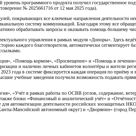
 уровень программного продукта получил государственное подт
оверение № 2025661716 от 12 мая 2025 года).
улей, покрывающих все ключевые направления деятельности не
никанальную систему коммуникаций. Благодаря этому все обращ
еративно обрабатывать запросы и оказывать помощь большему чи
ектуального управления в рамках модуля «Доноры». Здесь ведёт
сторию каждого благотворителя, автоматически сегментирует ба
ссылками.
ция», «Помощь кормом», «Просвещение» и «Помощь в лечении»
оризации и наличию личных кабинетов волонтёры и жители регио
а 2023 года в системе фиксируется каждая операция по приёму 
ысшие учебные заведения получили возможность подавать прям
гия», «Учёт в рамках работы по ОСВВ (отлов, содержание, вет
 также блоки «Финансовый и аналитический учёт» и «Отчётность
е для автоматизации деятельности российских зоозащитных НКО
(Ханты-Мансийский автономный округ) и «Дворянин» (город Пер