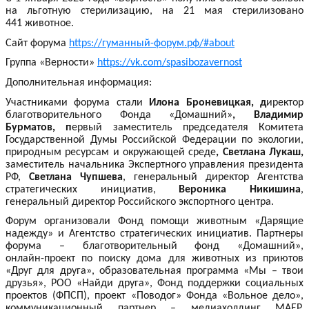
на льготную стерилизацию, на 21 мая стерилизовано
441 животное.
Сайт форума
https://гуманный-форум.рф/#about
Группа «Верности»
https://vk.com/spasibozavernost
Дополнительная информация:
Участниками форума стали
Илона Броневицкая, д
иректор
благотворительного Фонда «Домашний»
, Владимир
Бурматов, п
ервый заместитель председателя Комитета
Государственной Думы Российской Федерации по экологии,
природным ресурсам и окружающей среде
, Светлана Лукаш,
заместитель начальника Экспертного управления президента
РФ,
Светлана Чупшева
, генеральный директор Агентства
стратегических инициатив,
Вероника Никишина
,
генеральный директор Российского экспортного центра.
Форум организовали Фонд помощи животным «Дарящие
надежду» и Агентство стратегических инициатив. Партнеры
форума – благотворительный фонд «Домашний»,
онлайн-проект
по поиску дома для животных из приютов
«Друг для друга», образовательная программа «Мы – твои
друзья», РОО «Найди друга», Фонд поддержки социальных
проектов (ФПСП), проект «Поводог» Фонда «Вольное дело»,
коммуникационный партнер – медиахолдинг МАЕР,