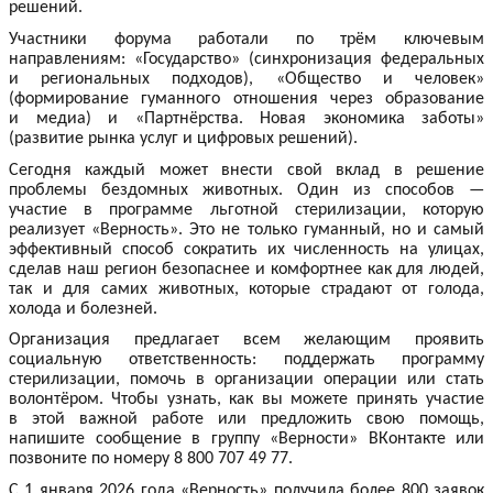
решений.
Участники форума работали по трём ключевым
направлениям: «Государство» (синхронизация федеральных
и региональных подходов), «Общество и человек»
(формирование гуманного отношения через образование
и медиа) и «Партнёрства. Новая экономика заботы»
(развитие рынка услуг и цифровых решений).
Сегодня каждый может внести свой вклад в решение
проблемы бездомных животных. Один из способов —
участие в программе льготной стерилизации, которую
реализует «Верность». Это не только гуманный, но и самый
эффективный способ сократить их численность на улицах,
сделав наш регион безопаснее и комфортнее как для людей,
так и для самих животных, которые страдают от голода,
холода и болезней.
Организация предлагает всем желающим проявить
социальную ответственность: поддержать программу
стерилизации, помочь в организации операции или стать
волонтёром. Чтобы узнать, как вы можете принять участие
в этой важной работе или предложить свою помощь,
напишите сообщение в группу «Верности» ВКонтакте или
позвоните по номеру
8 800 707 49 77
.
С 1 января 2026 года «Верность» получила более 800 заявок