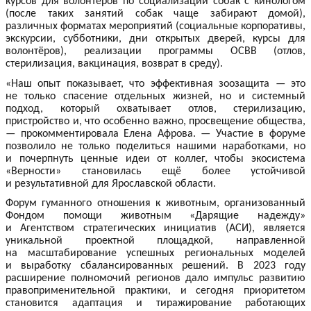
курсов для волонтёров по социализации собак с кинологом
(после таких занятий собак чаще забирают домой),
различных форматах мероприятий (социальные корпоративы,
экскурсии, субботники, дни открытых дверей, курсы для
волонтёров), реализации программы ОСВВ (отлов,
стерилизация, вакцинация, возврат в среду).
«Наш опыт показывает, что эффективная зоозащита — это
не только спасение отдельных жизней, но и системный
подход, который охватывает отлов, стерилизацию,
пристройство и, что особенно важно, просвещение общества,
— прокомментировала Елена Афрова. — Участие в форуме
позволило не только поделиться нашими наработками, но
и почерпнуть ценные идеи от коллег, чтобы экосистема
«Верности» становилась ещё более устойчивой
и результативной для Ярославской области.
Форум гуманного отношения к животным, организованный
Фондом помощи животным «Дарящие надежду»
и Агентством стратегических инициатив (АСИ), является
уникальной проектной площадкой, направленной
на масштабирование успешных региональных моделей
и выработку сбалансированных решений. В 2023 году
расширение полномочий регионов дало импульс развитию
правоприменительной практики, и сегодня приоритетом
становится адаптация и тиражирование работающих