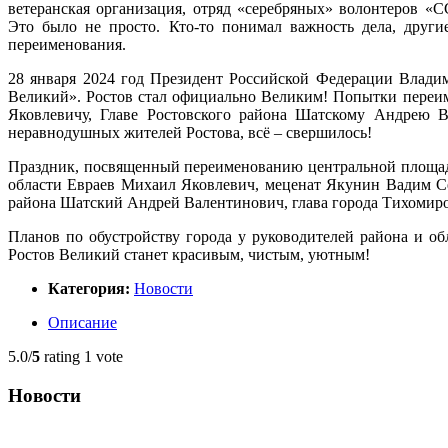
ветеранская организация, отряд «серебряных» волонтеров «
Это было не просто.
Кто-то
понимал важность дела, другие
переименования.
28 января 2024 год Президент Российской Федерации Влади
Великий». Ростов стал официально Великим! Попытки переиме
Яковлевичу, Главе Ростовского района Шатскому Андрею Ва
неравнодушных жителей Ростова, всё – свершилось!
Праздник, посвященный переименованию центральной площади 
области Евраев Михаил Яковлевич, меценат Якунин Вадим Се
района Шатский Андрей Валентинович, глава города Тихомиро
Планов по обустройству города у руководителей района и о
Ростов Великий станет красивым, чистым, уютным!
Категория:
Новости
Описание
5.0/
5
rating 1 vote
Новости