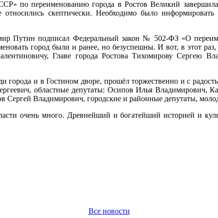
СССР» по переименованию города в Ростов Великий завершилас
 относились скептически. Необходимо было информировать г
мир Путин подписал Федеральный закон № 502-ФЗ «О переиме
новать город были и ранее, но безуспешны. И вот, в этот раз,
лентиновичу, Главе города Ростова Тихомирову Сергею Влад
города и в Гостином дворе, прошёл торжественно и с радость
ргеевич, областные депутаты: Осипов Илья Владимирович, Ка
в Сергей Владимирович, городские и районные депутаты, молод
бласти очень много. Древнейший и богатейший историей и куль
Все новости