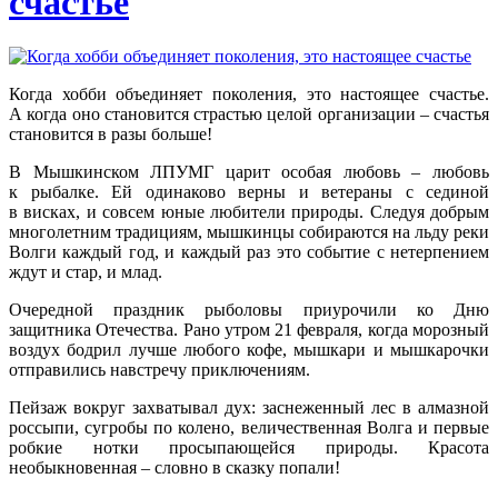
счастье
Когда хобби объединяет поколения, это настоящее счастье.
А когда оно становится страстью целой организации – счастья
становится в разы больше!
В Мышкинском ЛПУМГ царит особая любовь – любовь
к рыбалке. Ей одинаково верны и ветераны с сединой
в висках, и совсем юные любители природы. Следуя добрым
многолетним традициям, мышкинцы собираются на льду реки
Волги каждый год, и каждый раз это событие с нетерпением
ждут и стар, и млад.
Очередной праздник рыболовы приурочили ко Дню
защитника Отечества. Рано утром 21 февраля, когда морозный
воздух бодрил лучше любого кофе, мышкари и мышкарочки
отправились навстречу приключениям.
Пейзаж вокруг захватывал дух: заснеженный лес в алмазной
россыпи, сугробы по колено, величественная Волга и первые
робкие нотки просыпающейся природы. Красота
необыкновенная – словно в сказку попали!