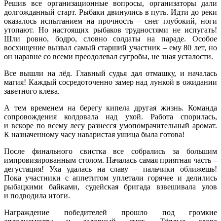
Решив все организационные вопросы, организаторы дали
долгожданный старт. Рыбаки двинулись в путь. Идти до реки
оказалось испытанием на прочность – снег глубокий, ноги
утопают. Но настоящих рыбаков трудностями не испугать!
Шли ровно, бодро, словно солдаты на параде. Особое
восхищение вызвал самый старший участник – ему 80 лет, но
он наравне со всеми преодолевал сугробы, не зная усталости.
Все вышли на лёд. Главный судья дал отмашку, и началась
магия! Каждый сосредоточенно замер над лункой в ожидании
заветного клева.
А тем временем на берегу кипела другая жизнь. Команда
сопровождения колдовала над ухой. Работа спорилась,
и вскоре по всему лесу разнесся умопомрачительный аромат.
К назначенному часу наваристая ушица была готова!
После финального свистка все собрались за большим
импровизированным столом. Началась самая приятная часть –
дегустация! Уха удалась на славу – пальчики оближешь!
Пока участники с аппетитом уплетали горячее и делились
рыбацкими байками, судейская бригада взвешивала улов
и подводила итоги.
Награждение победителей прошло под громкие