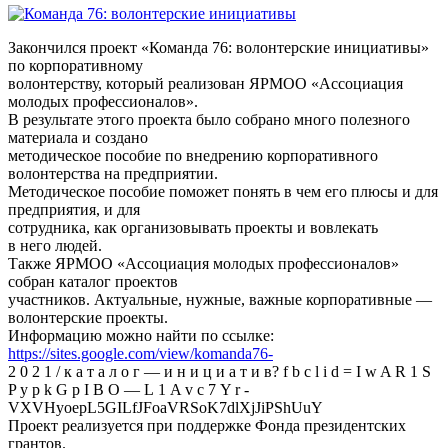
Закончился проект «Команда 76: волонтерские инициативы»
по корпоративному
волонтерству, который реализован ЯРМОО «Ассоциация
молодых профессионалов».
В результате этого проекта было собрано много полезного
материала и создано
методическое пособие по внедрению корпоративного
волонтерства на предприятии.
Методическое пособие поможет понять в чем его плюсы и для
предприятия, и для
сотрудника, как организовывать проекты и вовлекать
в него людей.
Также ЯРМОО «Ассоциация молодых профессионалов»
собран каталог проектов
участников. Актуальные, нужные, важные корпоративные —
волонтерские проекты.
Информацию можно найти по ссылке:
https://sites.google.com/view/komanda76-
2 0 2 1 / к а т а л о г — и н и ц и а т и в? f b c l i d = I w A R 1 S
P y p k G p I B O — L 1 A v c 7 Y r -
VXVHyoepL5GILfJFoaVRSoK7dlXjJiPShUuY
Проект реализуется при поддержке Фонда президентских
грантов.