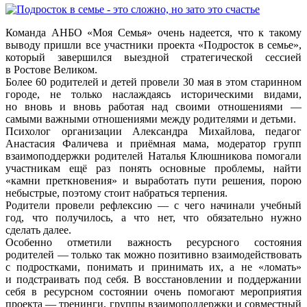
Команда АНБО «Моя Семья» очень надеется, что к такому
выводу пришли все участники проекта «Подросток в семье»,
который завершился выездной стратегической сессией
в Ростове Великом.
Более 60 родителей и детей провели 30 мая в этом старинном
городе, не только наслаждаясь историческими видами,
но вновь и вновь работая над своими отношениями —
самыми важными отношениями между родителями и детьми.
Психолог организации Александра Михайлова, педагог
Анастасия Фаличева и приёмная мама, модератор групп
взаимоподдержки родителей Наталья Клюшникова помогали
участникам ещё раз понять основные проблемы, найти
«камни преткновения» и выработать пути решения, порою
небыстрые, поэтому стоит набраться терпения.
Родители провели рефлексию — с чего начинали учебный
год, что получилось, а что нет, что обязательно нужно
сделать далее.
Особенно отметили важность ресурсного состояния
родителей — только так можно позитивно взаимодействовать
с подростками, понимать и принимать их, а не «ломать»
и подстраивать под себя. В восстановлении и поддержании
себя в ресурсном состоянии очень помогают мероприятия
проекта — тренинги, группы взаимоподдержки и совместный