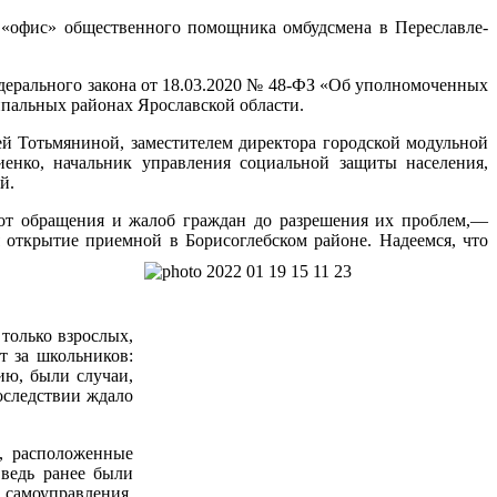
я «офис» общественного помощника омбудсмена в Переславле-
ерального закона от 18.03.2020 № 48-ФЗ «Об уполномоченных
пальных районах Ярославской области.
й Тотьмяниной, заместителем директора городской модульной
енко, начальник управления социальной защиты населения,
й.
от обращения и жалоб граждан до разрешения их проблем,—
 открытие приемной в Борисоглебском районе. Надеемся, что
только взрослых,
 за школьников:
ию, были случаи,
оследствии ждало
, расположенные
 ведь ранее были
 самоуправления,