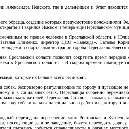
ни Александра Невского, где в дальнейшем и будет находитс
го образца, создание которых предусмотрено положениями Фед
и открыты
в Гаврилов-Ямском
и теперь еще Переславском муници
моченным по правам человека в Ярославской области, и Юлие
Наталья Клименко, директор ЦСО «Надежда», Наталья Корни
а молодежи и спорта администрации города Переславль-Залесски
х Ярославской области позволит сократить время передачи 
века в Ярославской области.— В скором времени планируется
емами, которые их больше всего беспокоят.
и собак, беспризорно разгуливающие по городу и пугающие не 
ому и в социальных сетях. Переславцы особенно переживают
ью маленьких жителей Переславля. Со слов граждан, к сожален
лом году собаки напали на социального работника, которую вп
одный переход на пересечении улиц Ростовская и Кузнечная
и, посещающие данное заведение, боятся переходить дорогу,
ители пытались добиться справедливости в органах местного