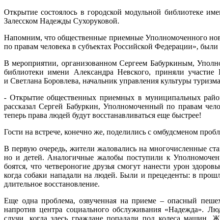
Открытие состоялось в городской модульной библиотеке име
Залесском Надежды Сухоруковой.
Напомним, что общественные приемные Уполномоченного ново
по правам человека в субъектах Российской Федерации», был
В мероприятии, организованном Сергеем Бабуркиным, Уполно
библиотеки имени Александра Невского, приняли участие 
и Светлана Боровлева, начальник управления культуры туризм
- Открытие общественных приемных в муниципальных района
рассказал Сергей Бабуркин, Уполномоченный по правам чело
теперь права людей будут восстанавливаться еще быстрее!
Гости на встрече, конечно же, поделились с омбудсменом пробл
В первую очередь, жители жаловались на многочисленные ста
но и детей. Аналогичные жалобы поступили к Уполномоченн
боятся, что четвероногие друзья смогут нанести урон здоров
когда собаки нападали на людей. Были и прецеденты: в прош
длительное восстановление.
Еще одна проблема, озвученная на приеме – опасный пешех
напротив центра социального обслуживания «Надежда». Люд
случи, когда здесь граждане попадали под колеса машин. Ж