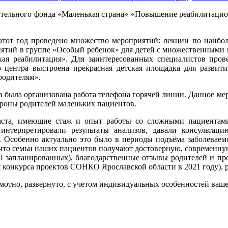
рительного фонда «Маленькая страна» «Повышение реабилитацио
 этот год проведено множество мероприятий: лекции по наибо
нятий в группе «Особый ребенок» для детей с множественными 
 реабилитация». Для заинтересованных специалистов прове
го центра выстроена прекрасная детская площадка для разви
родителям».
была организована работа телефона горячей линии. Данное ме
ороны родителей маленьких пациентов.
раста, имеющие стаж и опыт работы со сложными пациентами
интерпретировали результаты анализов, давали консультац
. Особенно актуально это было в периоды подъёма заболеваем
что семьи наших пациентов получают достоверную, современную
0 запланированных), благодарственные отзывы родителей и п
конкурса проектов СОНКО Ярославской области в 2021 году), ре
мотно, развернуто, с учетом индивидуальных особенностей ваш