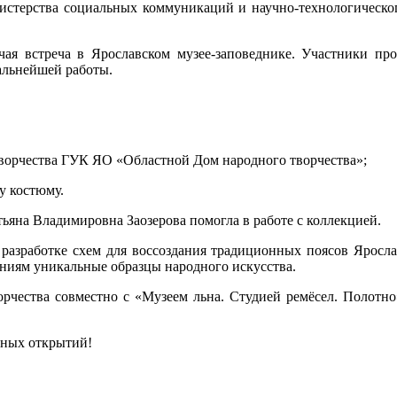
терства социальных коммуникаций и научно-технологическог
ая встреча в Ярославском музее-заповеднике. Участники пр
дальнейшей работы.
ворчества ГУК ЯО «Областной Дом народного творчества»;
у костюму.
ьяна Владимировна Заозерова помогла в работе с коллекцией.
азработке схем для воссоздания традиционных поясов Ярослав
ениям уникальные образцы народного искусства.
орчества совместно с «Музеем льна. Студией ремёсел. Полотно
сных открытий!