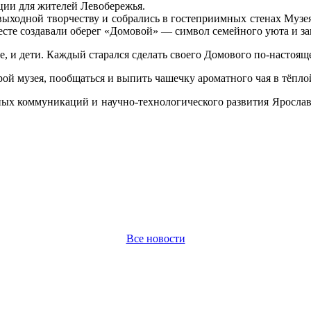
ции для жителей Левобережья.
выходной творчеству и собрались в гостеприимных стенах Муз
есте создавали оберег «Домовой» — символ семейного уюта и з
е, и дети. Каждый старался сделать своего Домового по-насто
рой музея, пообщаться и выпить чашечку ароматного чая в тёпл
ых коммуникаций и научно-технологического развития Ярославс
Все новости