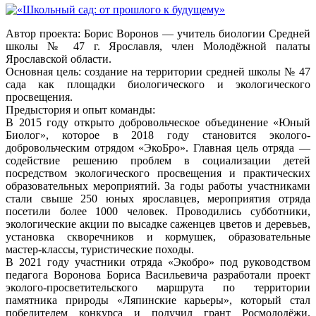
Автор проекта: Борис Воронов — учитель биологии Средней
школы № 47 г. Ярославля, член Молодёжной палаты
Ярославской области.
Основная цель: создание на территории средней школы № 47
сада как площадки биологического и экологического
просвещения.
Предыстория и опыт команды:
В 2015 году открыто добровольческое объединение «Юный
Биолог», которое в 2018 году становится эколого-
добровольческим отрядом «ЭкоБро». Главная цель отряда —
содействие решению проблем в социализации детей
посредством экологического просвещения и практических
образовательных мероприятий. За годы работы участниками
стали свыше 250 юных ярославцев, мероприятия отряда
посетили более 1000 человек. Проводились субботники,
экологические акции по высадке саженцев цветов и деревьев,
установка скворечников и кормушек, образовательные
мастер-классы,
туристические походы.
В 2021 году участники отряда «Экобро» под руководством
педагога Воронова Бориса Васильевича разработали проект
эколого-просветительского маршрута по территории
памятника природы «Ляпинские карьеры», который стал
победителем конкурса и получил грант Росмолодёжи.