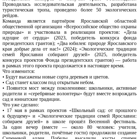
Проводилась исследовательская деятельность, разработана
туристическая тропа, проведено более 50 экологических
рейдов.
Команда является партнёром Ярославской областной
общественной организации «Всероссийское общество охраны
природы» и участвовала в реализации проектов: «Дела
идущие от сердца» (2023, победитель конкурса фонда
президентских грантов); «Два юбилея: природе Ярославского
края добрые дела от нас!» (2024); «Экологические традиции
семей Ярославии собирают друзей» (2025, победитель
конкурса проектов Фонда президентских грантов) — работа
в рамках этого проекта продолжается в настоящее время.
Что изменится:
• Будут высажены новые сорта деревьев и цветов.
• Сад станет классом под открытым небом.
• Появится мост между поколениями: школьники, активные
родители и «серебряные волонтеры» будут вместе возрождать
сад и юннатские традиции.
Что уже сделано:
• 17 мая в рамках проектов «Школьный сад: от прошлого
к будущему» и «Экологические традиции семей Ярославии:
собираем друзей» в школе прошёл Весенний фестиваль.
За один вечер (вместе — около 80 человек: учителя,
школьники, родители, почётные гости) продолжили создание
Сиреневой аллеи Победы, высадили кусты спиреи