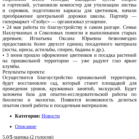
и гортензий, установили компостер для утилизации листвы
и сорняков, подготовили каркасы для цветников, начали
преображение центральной дорожки школы. Партнёр —
гипермаркет «Глобус» — организовал угощение.
• 24 мая работы по благоустройству в самом разгаре. Семьи
Нахлучкиных и Соколовых помогли в выпиливании старых
деревьев; Игнатьева Оксана Юрьевна безвозмездно
предоставила более двухсот единиц посадочного материала
(хосты, ирисы, астильбы, спиреи, баданы и др.).
• 3 июня прошло оформление цветников и посадка растений
на пришкольной территории — уже радуют глаз яркие
клумбы.
Результаты проекта:
Осуществится благоустройство пришкольной территории,
будет восстановлен сад, который станет площадкой для
проведения уроков, кружковых занятий, экскурсий. Будет
заложена база для опытно-исследовательской работы по
биологии и экологии. Появится возможность делиться
опытом своей работы и посадочным материалом.
Категория:
Новости
Описание
5.0/
5
оценка (2 голосов)