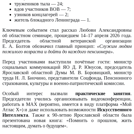
тружеников тыла — 24;
вдов участников ВОВ — 7;
узников концлагерей — 2;
житель блокадного Ленинграда — 1.
Ключевым событием стал рассказ Любови Александровны
об областном семинаре, прошедшем 14–17 апреля 2026 года.
Председатель областной ветеранской организации
Е. А. Болтов обозначил главный принцип:
«Служим людям
пожилого возраста и дойти до каждого пенсионера»
.
Перед участниками выступили почётные гости: министр
социальных коммуникаций ЯО Д. Р. Юнусов, председатель
Ярославской областной Думы М. В. Боровицкий, министр
труда Н. Л. Биочино, представители Соцфонда, Пенсионного
страхования, культуры и военно-патриотической комиссии.
Особый интерес вызвали
практические занятия
.
Председатели учились организовывать видеоконференции,
работать в МАХ (вероятно, имеется в виду платформа «Мой
Атлас Х») и даже использовать возможности
Искусственного
Интеллекта
. Также к 90-летию Ярославской области была
презентована новая книга: «Помнить о прошлом, жить
настоящим, думать о будущем».