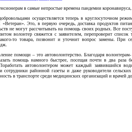
нсионерам в самые непростые времена пандемии коронавируса,
добровольцами осуществляется теперь в круглосуточном реж
Н «Ветеран».
Это, в первую очередь, доставка продуктов пита
ьств не могут рассчитывать на помощь своих родных. Все пос
итом волонтер свяжется с заявителем, перепроверит список 
акого-то
товара, позвонит и уточнит вопрос замены. При се
дж.
ление помощи – это автоволонтерство. Благодаря волонтерам-
азать помощь намного быстрее, посещая почти в два раза б
 Поработать автоволонтером может каждый заявившийся води
и сотрудники районной газеты и даже руководители сельских
ность в транспорте среди медицинских организаций и врачей до