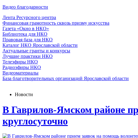
Видео благодарности
Лента Ресурсного центра
Финансовая грамотность сквозь призму искусства
Газета «Окно в НКО»
Библиотека для НКО
Правовая база для НКО
Каталог НКО Ярославской области
Актуальные гранты и конкурсы
Лучшие практики НКО
Телеэфиры НКО
Радиоэфиры НКО
Видеоматериалы
База благотворительных организаций Ярославской области
Новости
В Гаврилов-Ямском районе п
круглосуточно