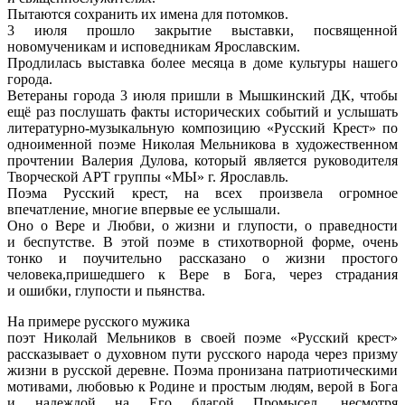
Пытаются сохранить их имена для потомков.
3 июля прошло закрытие выставки, посвященной
новомученикам и исповедникам Ярославским.
Продлилась выставка более месяца в доме культуры нашего
города.
Ветераны города 3 июля пришли в Мышкинский ДК, чтобы
ещё раз послушать факты исторических событий и услышать
литературно-музыкальную композицию «Русский Крест» по
одноименной поэме Николая Мельникова в художественном
прочтении Валерия Дулова, который является руководителя
Творческой АРТ группы «МЫ» г. Ярославль.
Поэма Русский крест, на всех произвела огромное
впечатление, многие впервые ее услышали.
Оно о Вере и Любви, о жизни и глупости, о праведности
и беспутстве. В этой поэме в стихотворной форме, очень
тонко и поучительно рассказано о жизни простого
человека,пришедшего к Вере в Бога, через страдания
и ошибки, глупости и пьянства.
На примере русского мужика
поэт Николай Мельников в своей поэме «Русский крест»
рассказывает о духовном пути русского народа через призму
жизни в русской деревне. Поэма пронизана патриотическими
мотивами, любовью к Родине и простым людям, верой в Бога
и надеждой на Его благой Промысел, несмотря