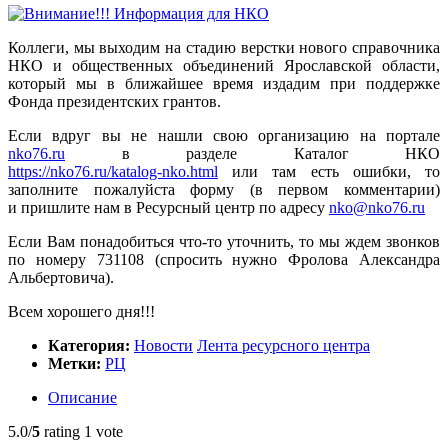
Коллеги, мы выходим на стадию верстки нового справочника
НКО и общественных объединений Ярославской области,
который мы в ближайшее время издадим при поддержке
Фонда президентских грантов.
Если вдруг вы не нашли свою организацию на портале
nko76.ru
в разделе Каталог НКО
https://nko76.ru/katalog-nko.html
или там есть ошибки, то
заполните пожалуйста форму (в первом комментарии)
и пришлите нам в Ресурсный центр по адресу
nko@nko76.ru
Если Вам понадобиться
что-то
уточнить, то мы ждем звонков
по номеру 731108 (спросить нужно Фролова Александра
Альбертовича).
Всем хорошего дня!!!
Категория:
Новости
Лента ресурсного центра
Метки:
РЦ
Описание
5.0/
5
rating 1 vote