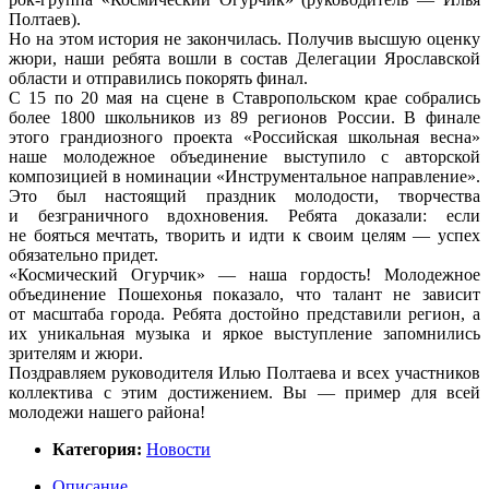
Полтаев).
Но на этом история не закончилась. Получив высшую оценку
жюри, наши ребята вошли в состав Делегации Ярославской
области и отправились покорять финал.
С 15 по 20 мая на сцене в Ставропольском крае собрались
более 1800 школьников из 89 регионов России. В финале
этого грандиозного проекта «Российская школьная весна»
наше молодежное объединение выступило с авторской
композицией в номинации «Инструментальное направление».
Это был настоящий праздник молодости, творчества
и безграничного вдохновения. Ребята доказали: если
не бояться мечтать, творить и идти к своим целям — успех
обязательно придет.
«Космический Огурчик» — наша гордость! Молодежное
объединение Пошехонья показало, что талант не зависит
от масштаба города. Ребята достойно представили регион, а
их уникальная музыка и яркое выступление запомнились
зрителям и жюри.
Поздравляем руководителя Илью Полтаева и всех участников
коллектива с этим достижением. Вы — пример для всей
молодежи нашего района!
Категория:
Новости
Описание