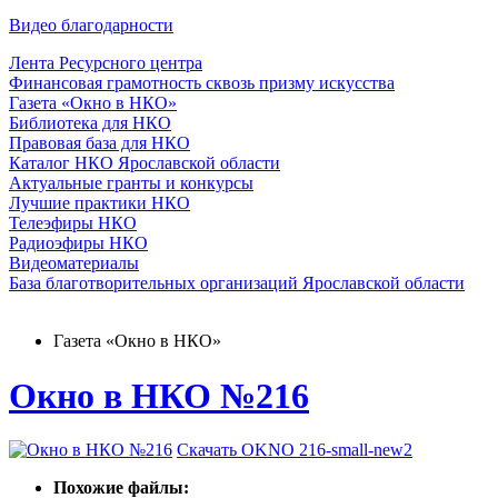
Видео благодарности
Лента Ресурсного центра
Финансовая грамотность сквозь призму искусства
Газета «Окно в НКО»
Библиотека для НКО
Правовая база для НКО
Каталог НКО Ярославской области
Актуальные гранты и конкурсы
Лучшие практики НКО
Телеэфиры НКО
Радиоэфиры НКО
Видеоматериалы
База благотворительных организаций Ярославской области
Газета «Окно в НКО»
Окно в НКО №216
Скачать OKNO 216-small-new2
Похожие файлы: