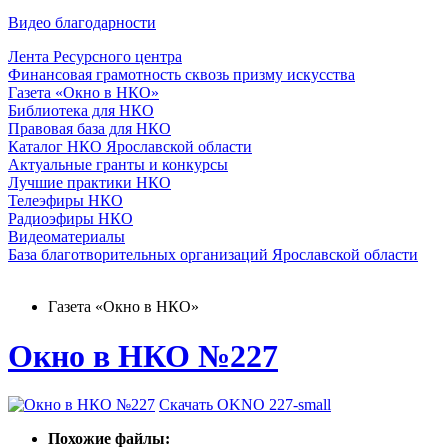
Видео благодарности
Лента Ресурсного центра
Финансовая грамотность сквозь призму искусства
Газета «Окно в НКО»
Библиотека для НКО
Правовая база для НКО
Каталог НКО Ярославской области
Актуальные гранты и конкурсы
Лучшие практики НКО
Телеэфиры НКО
Радиоэфиры НКО
Видеоматериалы
База благотворительных организаций Ярославской области
Газета «Окно в НКО»
Окно в НКО №227
Скачать OKNO 227-small
Похожие файлы: