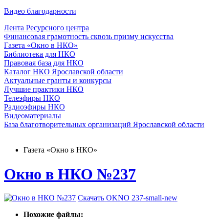
Видео благодарности
Лента Ресурсного центра
Финансовая грамотность сквозь призму искусства
Газета «Окно в НКО»
Библиотека для НКО
Правовая база для НКО
Каталог НКО Ярославской области
Актуальные гранты и конкурсы
Лучшие практики НКО
Телеэфиры НКО
Радиоэфиры НКО
Видеоматериалы
База благотворительных организаций Ярославской области
Газета «Окно в НКО»
Окно в НКО №237
Скачать OKNO 237-small-new
Похожие файлы: